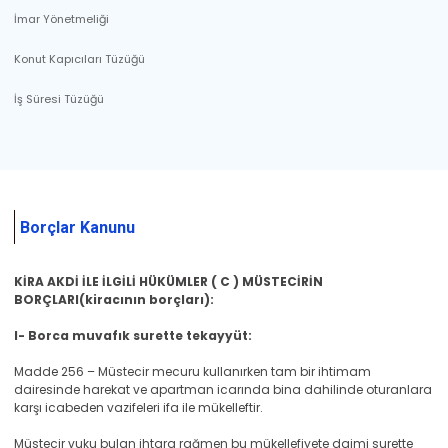
İmar Yönetmeliği
Konut Kapıcıları Tüzüğü
İş Süresi Tüzüğü
Borçlar Kanunu
KİRA AKDİ İLE İLGİLİ HÜKÜMLER ( C ) MÜSTECİRİN
BORÇLARI(kiracının borçları):
I- Borca muvafık surette tekayyüt:
Madde 256 – Müstecir mecuru kullanırken tam bir ihtimam
dairesinde harekat ve apartman icarında bina dahilinde oturanlara
karşı icabeden vazifeleri ifa ile mükelleftir.
Müstecir vuku bulan ihtara rağmen bu mükellefiyete daimi surette