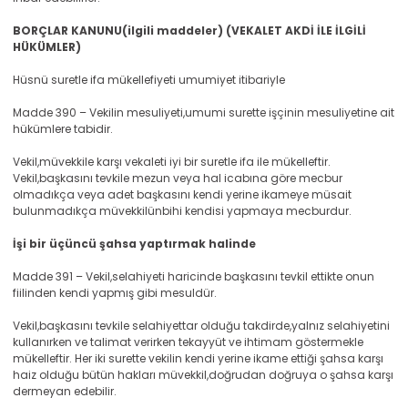
BORÇLAR KANUNU(ilgili maddeler) (VEKALET AKDİ İLE İLGİLİ
HÜKÜMLER)
Hüsnü suretle ifa mükellefiyeti umumiyet itibariyle
Madde 390 – Vekilin mesuliyeti,umumi surette işçinin mesuliyetine ait
hükümlere tabidir.
Vekil,müvekkile karşı vekaleti iyi bir suretle ifa ile mükelleftir.
Vekil,başkasını tevkile mezun veya hal icabına göre mecbur
olmadıkça veya adet başkasını kendi yerine ikameye müsait
bulunmadıkça müvekkilünbihi kendisi yapmaya mecburdur.
İşi bir üçüncü şahsa yaptırmak halinde
Madde 391 – Vekil,selahiyeti haricinde başkasını tevkil ettikte onun
fiilinden kendi yapmış gibi mesuldür.
Vekil,başkasını tevkile selahiyettar olduğu takdirde,yalnız selahiyetini
kullanırken ve talimat verirken tekayyüt ve ihtimam göstermekle
mükelleftir. Her iki surette vekilin kendi yerine ikame ettiği şahsa karşı
haiz olduğu bütün hakları müvekkil,doğrudan doğruya o şahsa karşı
dermeyan edebilir.