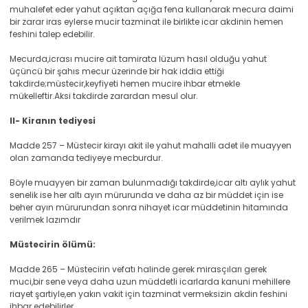
muhalefet eder yahut açıktan açığa fena kullanarak mecura daimi
bir zarar iras eylerse mucir tazminat ile birlikte icar akdinin hemen
feshini talep edebilir.
Mecurda,icrası mucire ait tamirata lüzum hasıl olduğu yahut
üçüncü bir şahıs mecur üzerinde bir hak iddia ettiği
takdirde;müstecir,keyfiyeti hemen mucire ihbar etmekle
mükelleftir.Aksi takdirde zarardan mesul olur.
II- Kiranın tediyesi
Madde 257 – Müstecir kirayı akit ile yahut mahalli adet ile muayyen
olan zamanda tediyeye mecburdur.
Böyle muayyen bir zaman bulunmadığı takdirde,icar altı aylık yahut
senelik ise her altı ayın mürurunda ve daha az bir müddet için ise
beher ayın mürurundan sonra nihayet icar müddetinin hitamında
verilmek lazımdır
Müstecirin ölümü:
Madde 265 – Müstecirin vefatı halinde gerek mirasçıları gerek
muci,bir sene veya daha uzun müddetli icarlarda kanuni mehillere
riayet şartiyle,en yakın vakit için tazminat vermeksizin akdin feshini
ihbar edebilirler.