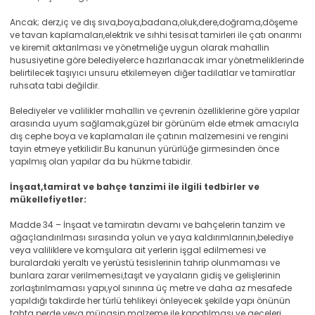
Ancak; derz,iç ve dış sıva,boya,badana,oluk,dere,doğrama,döşeme
ve tavan kaplamaları,elektrik ve sıhhi tesisat tamirleri ile çatı onarımı
ve kiremit aktarılması ve yönetmeliğe uygun olarak mahallin
hususiyetine göre belediyelerce hazırlanacak imar yönetmeliklerinde
belirtilecek taşıyıcı unsuru etkilemeyen diğer tadilatlar ve tamiratlar
ruhsata tabi değildir.
Belediyeler ve valilikler mahallin ve çevrenin özelliklerine göre yapılar
arasında uyum sağlamak,güzel bir görünüm elde etmek amacıyla
dış cephe boya ve kaplamaları ile çatının malzemesini ve rengini
tayin etmeye yetkilidir.Bu kanunun yürürlüğe girmesinden önce
yapılmış olan yapılar da bu hükme tabidir.
İnşaat,tamirat ve bahçe tanzimi ile ilgili tedbirler ve
mükellefiyetler:
Madde 34 – İnşaat ve tamiratın devamı ve bahçelerin tanzim ve
ağaçlandırılması sırasında yolun ve yaya kaldırımlarının,belediye
veya valiliklere ve komşulara ait yerlerin işgal edilmemesi ve
buralardaki yeraltı ve yerüstü tesislerinin tahrip olunmaması ve
bunlara zarar verilmemesi,taşıt ve yayaların gidiş ve gelişlerinin
zorlaştırılmaması yapı,yol sınırına üç metre ve daha az mesafede
yapıldığı takdirde her türlü tehlikeyi önleyecek şekilde yapı önünün
tahta perde veya münasip malzeme ile kapatılması ve geceleri