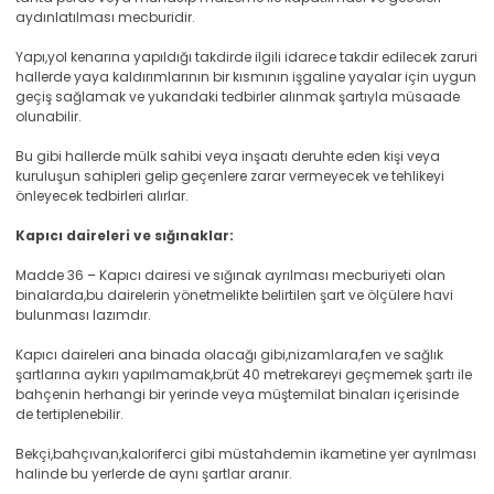
aydınlatılması mecburidir.
Yapı,yol kenarına yapıldığı takdirde ilgili idarece takdir edilecek zaruri
hallerde yaya kaldırımlarının bir kısmının işgaline yayalar için uygun
geçiş sağlamak ve yukarıdaki tedbirler alınmak şartıyla müsaade
olunabilir.
Bu gibi hallerde mülk sahibi veya inşaatı deruhte eden kişi veya
kuruluşun sahipleri gelip geçenlere zarar vermeyecek ve tehlikeyi
önleyecek tedbirleri alırlar.
Kapıcı daireleri ve sığınaklar:
Madde 36 – Kapıcı dairesi ve sığınak ayrılması mecburiyeti olan
binalarda,bu dairelerin yönetmelikte belirtilen şart ve ölçülere havi
bulunması lazımdır.
Kapıcı daireleri ana binada olacağı gibi,nizamlara,fen ve sağlık
şartlarına aykırı yapılmamak,brüt 40 metrekareyi geçmemek şartı ile
bahçenin herhangi bir yerinde veya müştemilat binaları içerisinde
de tertiplenebilir.
Bekçi,bahçıvan,kaloriferci gibi müstahdemin ikametine yer ayrılması
halinde bu yerlerde de aynı şartlar aranır.