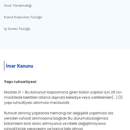
İmar Yönetmeliği
Konut Kapıcıları Tüzüğü
İş Süresi Tüzüğü
İmar Kanunu
Yapı ruhsatiyesi:
Madde 21 – Bu kanunun kapsamına giren bütün yapılar için 26 ncı
maddede belirtilen istisna dışında belediye veya valiliklerden(...) (1)
yapı ruhsatiyesi alınması mecburidir.
Ruhsat alınmış yapılarda herhangi bir değişiklik yapılması da
yeniden ruhsat alınmasına bağlıdır.Bu durumda;bağımsız
bölümlerin brüt alanı artmıyorsa ve nitelik değiştirmiyorsa
ruhsat,hiçbir vergi,resim ve harca tabi olmaz.